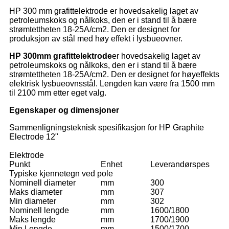
HP 300 mm grafittelektrode er hovedsakelig laget av
petroleumskoks og nålkoks, den er i stand til å bære
strømtettheten 18-25A/cm2. Den er designet for
produksjon av stål med høy effekt i lysbueovner.
HP 300mm grafittelektrode
er hovedsakelig laget av
petroleumskoks og nålkoks, den er i stand til å bære
strømtettheten 18-25A/cm2. Den er designet for høyeffekts
elektrisk lysbueovnsstål. Lengden kan være fra 1500 mm
til 2100 mm etter eget valg.
Egenskaper og dimensjoner
Sammenligningsteknisk spesifikasjon for HP Graphite
Electrode 12"
Elektrode
Punkt
Enhet
Leverandørspes
Typiske kjennetegn ved pole
Nominell diameter
mm
300
Maks diameter
mm
307
Min diameter
mm
302
Nominell lengde
mm
1600/1800
Maks lengde
mm
1700/1900
Min Lengde
mm
1500/1700