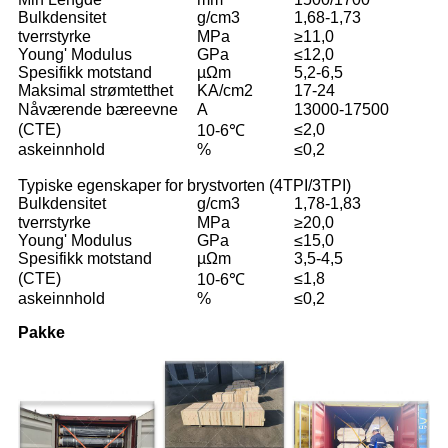
Bulkdensitet
g/cm3
1,68-1,73
tverrstyrke
MPa
≥11,0
Young' Modulus
GPa
≤12,0
Spesifikk motstand
µΩm
5,2-6,5
Maksimal strømtetthet
KA/cm2
17-24
Nåværende bæreevne
A
13000-17500
(CTE)
≤2,0
10-6℃
askeinnhold
%
≤0,2
Typiske egenskaper for brystvorten (4TPI/3TPI)
Bulkdensitet
g/cm3
1,78-1,83
tverrstyrke
MPa
≥20,0
Young' Modulus
GPa
≤15,0
Spesifikk motstand
µΩm
3,5-4,5
(CTE)
≤1,8
10-6℃
askeinnhold
%
≤0,2
Pakke